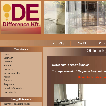
Kezdőlap
Akciók
Kapc
Termékeink
Otthonok,
Gránit
Márvány
Mészkő
Házat épít? Felújít? Átalakít?
Kvarcit
Travertin
Túl nagy a kínálat? Még nem tudja mit s
Indiai homokkő
Porfir
Mi segítünk választan
Andezit
Serpentino
Egyéb kőtermékek
Görgeteg kövek
Szolgáltatásaink
Ingyenes szaktanácsadás