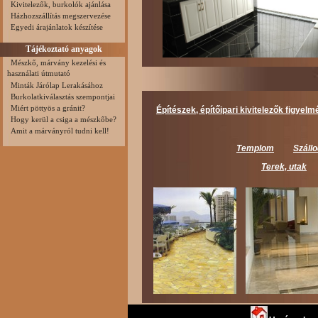
Kivitelezők, burkolók ajánlása
Házhozszállítás megszervezése
Egyedi árajánlatok készítése
Tájékoztató anyagok
Mészkő, márvány kezelési és
használati útmutató
Minták Járólap Lerakásához
Burkolatkiválasztás szempontjai
Miért pöttyös a gránit?
Építészek, építőipari kivitelezők figyelm
Hogy kerül a csiga a mészkőbe?
Amit a márványról tudni kell!
Templom
Szállo
Terek, utak